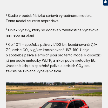
1
Studie v podobě blízké sériově vyráběnému modelu.
Tento model se zatím neprodává
2
Prvek výbavy, který se dodává v závislosti na výbavové
linii nebo na přání.
3
Golf GTI – spotřeba paliva v l/100 km: kombinovaná 7,4–
7,0; emise CO
v g/km: kombinované 167–160. Údaje
2
o spotřebě paliva a emisích jsou pro tento model k dispozici
již jen podle metodiky WLTP, a nikoli podle metodiky EU.
Uvedené údaje o spotřebě paliva a emisích CO
jsou
2
závislé na zvolené výbavě vozidla.