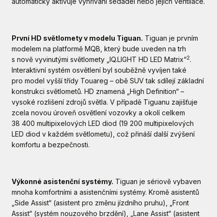
automaticky aktivuje vyhřívání sedadel nebo jejich ventilace.
První HD světlomety v modelu Tiguan.
Tiguan je prvním
modelem na platformě MQB, který bude uveden na trh
2
s nově vyvinutými světlomety „IQ.LIGHT HD LED Matrix“
.
Interaktivní systém osvětlení byl souběžně vyvíjen také
pro model vyšší třídy Touareg – obě SUV tak sdílejí základní
konstrukci světlometů. HD znamená „High Definition“ –
vysoké rozlišení zdrojů světla. V případě Tiguanu zajišťuje
zcela novou úroveň osvětlení vozovky a okolí celkem
38 400 multipixelových LED diod (19 200 multipixelových
LED diod v každém světlometu), což přináší další zvýšení
komfortu a bezpečnosti.
Výkonné asistenční systémy.
Tiguan je sériově vybaven
mnoha komfortními a asistenčními systémy. Kromě asistentů
„Side Assist“ (asistent pro změnu jízdního pruhu), „Front
Assist“ (systém nouzového brzdění), „Lane Assist“ (asistent