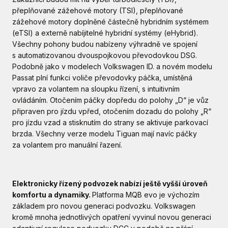
přeplňované zážehové motory (TSI), přeplňované
zážehové motory doplněné částečně hybridním systémem
(eTSI) a externě nabíjitelné hybridní systémy (eHybrid).
Všechny pohony budou nabízeny výhradně ve spojení
s automatizovanou dvouspojkovou převodovkou DSG.
Podobně jako v modelech Volkswagen ID. a novém modelu
Passat plní funkci voliče převodovky páčka, umístěná
vpravo za volantem na sloupku řízení, s intuitivním
ovládáním. Otočením páčky dopředu do polohy „D“ je vůz
připraven pro jízdu vpřed, otočením dozadu do polohy „R“
pro jízdu vzad a stisknutím do strany se aktivuje parkovací
brzda. Všechny verze modelu Tiguan mají navíc páčky
za volantem pro manuální řazení.
Elektronicky řízený podvozek nabízí ještě vyšší úroveň
komfortu a dynamiky.
Platforma MQB evo je výchozím
základem pro novou generaci podvozku. Volkswagen
kromě mnoha jednotlivých opatření vyvinul novou generaci