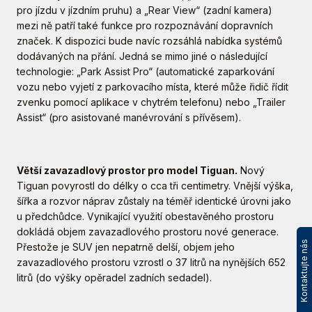
pro jízdu v jízdním pruhu) a „Rear View“ (zadní kamera)
mezi ně patří také funkce pro rozpoznávání dopravních
značek. K dispozici bude navíc rozsáhlá nabídka systémů
dodávaných na přání. Jedná se mimo jiné o následující
technologie: „Park Assist Pro“ (automatické zaparkování
vozu nebo vyjetí z parkovacího místa, které může řidič řídit
zvenku pomocí aplikace v chytrém telefonu) nebo „Trailer
Assist“ (pro asistované manévrování s přívěsem).
Větší zavazadlový prostor pro model Tiguan.
Nový
Tiguan povyrostl do délky o cca tři centimetry. Vnější výška,
šířka a rozvor náprav zůstaly na téměř identické úrovni jako
u předchůdce. Vynikající využití obestavěného prostoru
dokládá objem zavazadlového prostoru nové generace.
Kontaktujte nás
Přestože je SUV jen nepatrně delší, objem jeho
zavazadlového prostoru vzrostl o 37 litrů na nynějších 652
litrů (do výšky opěradel zadních sedadel).