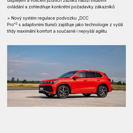
displejem a voličem jízdních zážitků nabízí intuitivní
ovládání a zohledňuje konkrétní požadavky zákazníků
> Nový systém regulace podvozku „DCC
2
Pro“
s adaptivními tlumiči zajišťuje jako technologie z vyšší
třídy maximální komfort a současně i nejvyšší agilitu