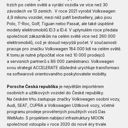
trzích po celém světě a vyrábí vozidla ve více než 30
závodech ve 13 zemích. V roce 2021 vyrobil Volkswagen
4,9 milionu vozidel, mezi něž patří bestsellery, jako jsou
Polo, T-Roc, Golf, Tiguan nebo Passat, ale také úspěšné
modely elektromobilů ID.3 a ID.4. V uplynulém roce předala
společnost zákazníkům na celém světě více než 260 000
elektromobilů, což je dosud nejvyšší počet. V současnosti
pracuje pro značku Volkswagen 184 000 lidí na celém světě.
K tomu je nutné připočítat více než 10 000 prodejců
a servisních partnerů s 86 000 zaměstnanci. Volkswagen
svou strategií ACCELERATE důsledně urychluje transformaci
na softwarově orientovaného poskytovatele mobility.
Porsche Česká republika
je největším importérem
osobních a užitkových vozidel do České republiky.
Na českém trhu zastupuje značky Volkswagen osobní vozy,
Audi, SEAT, CUPRA a Volkswagen Užitkové vozy, včetně
programu prodeje prověřených použitých vozů Das
WeltAuto. S projektem nabíjecí infrastruktury MOON
společnost vstoupila v roce 2020 do nové éry trvale