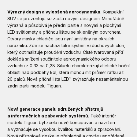
Výrazný design a vylepšená aerodynamika.
Kompaktní
SUV se prezentuje se zcela novým designem. Mimořádně
výrazná a působivá je přední partie s novými a plochými
LED světlomety a příčnou lištou se skleněným povrchem.
Otvory masky chladiče jsou nyní umístěny na okrajích
nárazníku. Zde se nachází také systém vzduchových clon,
který optimalizuje proudění vzduchu. Čistě tvarovaná příď
dokládá snížení součinitele aerodynamického odporu
vzduchu z 0,33 na 0,28. Siluetu charakterizují atletické boční
oblasti nad podběhy kol, která mohou mít průměr ráfku až
2
20 palců. Nová příčná lišta LED
zvýrazňuje nezaměnitelnou
zadní partii modelu Tiguan.
Nová generace panelu sdružených přístrojů
a informačních a zábavních systémů.
Také interiér
modelu Tiguan byl zcela nově koncipován a navržen
a vyznačuje se vysokou kvalitou materiálů a zpracování.
Nová přístrojová deska je přehledně a chytře uspořádaná