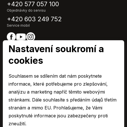
+420 577 057 100
Objednávky do servisu
+420 603 249 752
Service mobil
Nastavení soukromí a
cookies
EURO CAR Zlín člen skupiny AUTO UH s.r.o.
IČ0: 48532967,
Souhlasem se sdílením dat nám poskytnete
Společnost je zapsaná u Krajského soudu v Brně, oddíl C 10955
informace, které potřebujeme pro zlepšování,
© 2026 Všechna práva vyhrazena.
analýzu a marketing napříč těmito webovými
stránkami. Dále souhlasíte s předáním údajů třetím
Cookies
stranám a mimo EU. Prohlašujeme, že Vámi
Ochrana osobních údajů – GDPR
poskytnuté informace jsou zabezpečeny proti
Compliance
zneužití.
Mimosoudní řešení spotřebitelských sporů