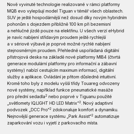
Nově vyvinuté technologie realizované v rámci platformy
MQB evo vylepšují model Tiguan v téměř všech oblastech.
SUV je ještě hospodárnější než dosud díky novým hybridním
pohonům s dojezdem přibližně 100 km při bezemisní
a nehlučné jízdě pouze na elektřinu. U všech verzí eHybrid
je navíc nabíjení střídavým proudem ještě rychlejší
a v sériové výbavě je poprvé možné rychlé nabíjení
stejnosměrným proudem. Přehledně uspořádaná digitální
přístrojová deska na základě nové platformy MIB4 (čtvrtá
generace modulární platformy pro informační a zábavní
systémy) nabízí cestujícím maximum informací, digitální
služby a aplikace. Ovládání je přitom důsledně intuitivní.
Kromě toho byly z modelu vyšší třídy Touareg odvozeny
nové systémy, například funkce pneumatické masáže
2
pro přední sedadla
nebo poprvé v Tiguanu použité
2
„světlomety IQ.LIGHT HD LED Matrix“
. Nový adaptivní
2
podvozek „DCC Pro“
zdokonaluje komfort a dynamiku.
2
Nejnovější generace systému „Park Assist“
automatizuje
zaparkování vozu i vyjetí z parkovacího místa.