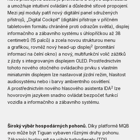
a umožňuje intuitivní ovládání a důsledné síťové propojení.
Mezi její moduly patří nový digitální panel sdružených
přístrojů, „Digital Cockpit“ (digitální přístroje v příčném
tabletovém formátu chráněné proti odrazům světla), displej
informačního a zábavního systému s úhlopříčkou až 38
centimetrů (15 palců) a zcela novou strukturou menu
2
a grafikou, rovněž nový head-up displej
(promítání
informací na čelní okno) a nový, multifunkční volič zážitků
z jízdy s integrovaným displejem OLED. Prostřednictvím
tohoto nového otočného ovládacího prvku s vlastním
miniaturním displejem lze nastavovat jízdní režim, hlasitost
audiosystému nebo i barvy ambientního osvětlení.
2
A prostřednictvím nového hlasového asistenta IDA
lze
hovorovým jazykem snadno ovládat bezpočet funkcí
vozidla a informačního a zábavního systému.
Široký výběr hospodárných pohonů.
Díky platformě MQB
evo může být Tiguan vybaven různými druhy pohonu.
Zákazníci budou mít na výběr turbodiesely (TDI),