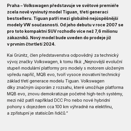
Praha – Volkswagen představuje ve světové premiéře
zcela nově vyvinutý model Tiguan, třetí generaci
bestselleru. Tiguan patří mezi globálně nejúspěšnější
modely VW současnosti. Od jeho debutu v roce 2007 se
pro toto kompaktní SUV rozhodlo více než 7,6 milionu
zákazníků. Nový model bude uveden do prodeje již
v prvním čtvrtletí 2024.
Kai Grünitz, člen představenstva odpovědný za technický
vývoj značky Volkswagen, k tomu říká: „Nejnovější evoluční
stupeň modulární platformy pro modely s motorem uloženým
vpředu napříč, MQB evo, tvoří vysoce inovativní technický
základ třetí generace modelu Tiguan. Volkswagen
díky značným úsporám z rozsahu, které umožňuje platforma
MQB evo, znovu demokratizuje početné high-tech systémy,
mezi něž patří například DCC Pro nebo nové hybridní
pohony s dojezdem cca 100 km výhradně na elektřinu,
a zpřístupní je statisícům řidičů.“