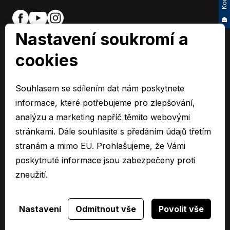
Nastavení soukromí a
cookies
EURO CAR Zlín člen skupiny AUTO UH s.r.o.
IČ0: 48532967,
Souhlasem se sdílením dat nám poskytnete
Společnost je zapsaná u Krajského soudu v Brně, oddíl C 10955
informace, které potřebujeme pro zlepšování,
© 2026 Všechna práva vyhrazena.
analýzu a marketing napříč těmito webovými
stránkami. Dále souhlasíte s předáním údajů třetím
Cookies
stranám a mimo EU. Prohlašujeme, že Vámi
Ochrana osobních údajů – GDPR
poskytnuté informace jsou zabezpečeny proti
Compliance
zneužití.
Mimosoudní řešení spotřebitelských sporů
Sbírka listin
Nastavení
Odmítnout vše
Povolit vše