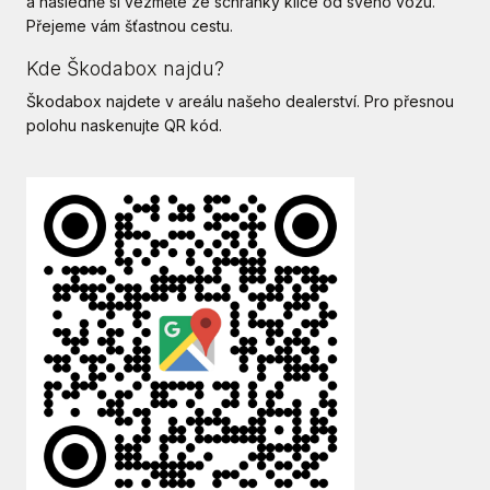
a následně si vezměte ze schránky klíče od svého vozu.
Přejeme vám šťastnou cestu.
Kde Škodabox najdu?
Škodabox najdete v areálu našeho dealerství. Pro přesnou
polohu naskenujte QR kód.