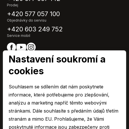
Prodej
+420 577 057 100
Objednávky do servisu
+420 603 249 752
Service mobil
Nastavení soukromí a
cookies
EURO CAR Zlín člen skupiny AUTO UH s.r.o.
IČ0: 48532967,
Souhlasem se sdílením dat nám poskytnete
Společnost je zapsaná u Krajského soudu v Brně, oddíl C 10955
informace, které potřebujeme pro zlepšování,
© 2026 Všechna práva vyhrazena.
analýzu a marketing napříč těmito webovými
stránkami. Dále souhlasíte s předáním údajů třetím
Cookies
stranám a mimo EU. Prohlašujeme, že Vámi
Ochrana osobních údajů – GDPR
poskytnuté informace jsou zabezpečeny proti
Compliance