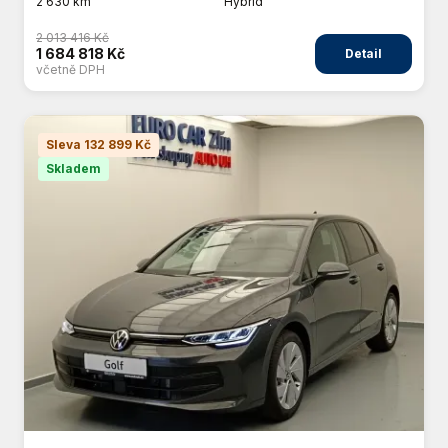
2 630 km
Hybrid
2 013 416 Kč
1 684 818 Kč
Detail
včetně DPH
Sleva 132 899 Kč
Skladem