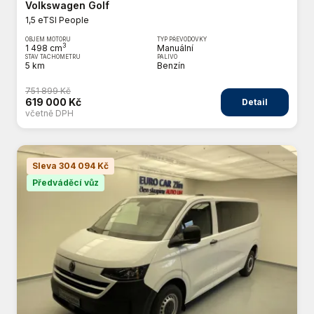
Volkswagen Golf
1,5 eTSI People
OBJEM MOTORU
TYP PŘEVODOVKY
3
1 498 cm
Manuální
STAV TACHOMETRU
PALIVO
5 km
Benzín
751 899 Kč
619 000 Kč
Detail
včetně DPH
Sleva 304 094 Kč
Předváděcí vůz