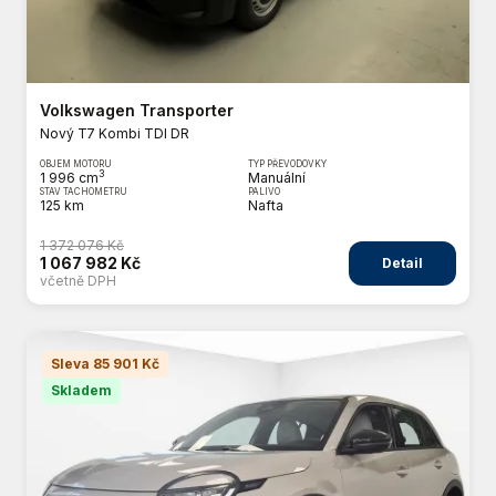
Volkswagen Transporter
Nový T7 Kombi TDI DR
OBJEM MOTORU
TYP PŘEVODOVKY
3
1 996 cm
Manuální
STAV TACHOMETRU
PALIVO
125 km
Nafta
1 372 076 Kč
1 067 982 Kč
Detail
včetně DPH
Sleva 85 901 Kč
Skladem