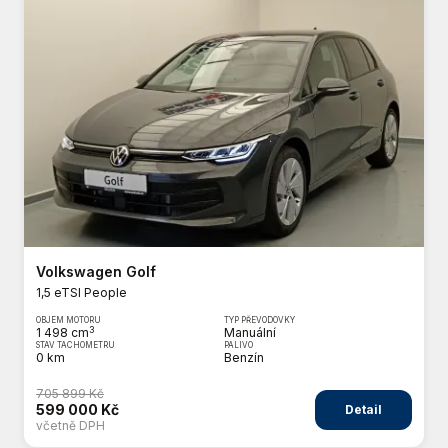
Volkswagen Golf
1,5 eTSI People
OBJEM MOTORU
TYP PŘEVODOVKY
3
1 498 cm
Manuální
STAV TACHOMETRU
PALIVO
0 km
Benzín
705 899 Kč
599 000 Kč
Detail
včetně DPH