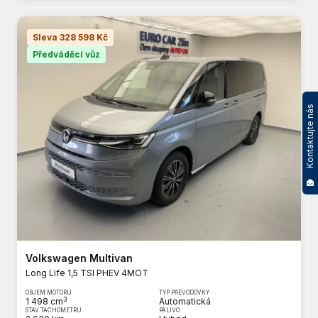
Sleva 328 598 Kč
Předváděcí vůz
Kontaktujte nás
Volkswagen Multivan
Long Life 1,5 TSI PHEV 4MOT
OBJEM MOTORU
TYP PŘEVODOVKY
3
1 498 cm
Automatická
STAV TACHOMETRU
PALIVO