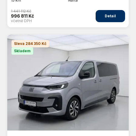
15 km
Nafta
1 441 112 Kč
996 811 Kč
Detail
včetně DPH
Sleva 284 350 Kč
Skladem