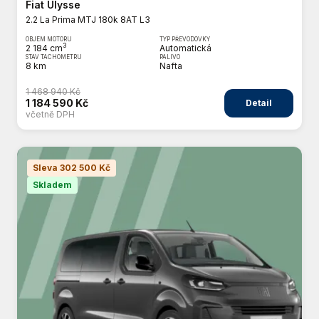
Fiat Ulysse
2.2 La Prima MTJ 180k 8AT L3
OBJEM MOTORU
TYP PŘEVODOVKY
3
2 184 cm
Automatická
STAV TACHOMETRU
PALIVO
8 km
Nafta
1 468 940 Kč
1 184 590 Kč
Detail
včetně DPH
Sleva 302 500 Kč
Skladem