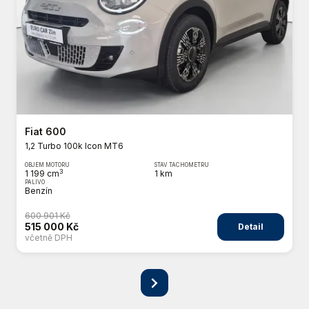
Fiat 600
1,2 Turbo 100k Icon MT6
OBJEM MOTORU
STAV TACHOMETRU
3
1 199 cm
1 km
PALIVO
Benzín
600 901 Kč
515 000 Kč
Detail
včetně DPH