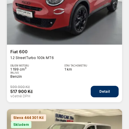
Fiat 600
1.2 StreetTurbo 100k MT6
OBJEM MOTORU
STAV TACHOMETRU
3
1 199 cm
1 km
PALIVO
Benzín
599 900 Kč
517 900 Kč
Detail
včetně DPH
Sleva 444 301 Kč
Skladem