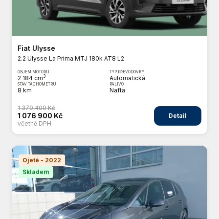
Fiat Ulysse
2.2 Ulysse La Prima MTJ 180k AT8 L2
OBJEM MOTORU
TYP PŘEVODOVKY
3
2 184 cm
Automatická
STAV TACHOMETRU
PALIVO
8 km
Nafta
1 379 400 Kč
1 076 900 Kč
Detail
včetně DPH
Ojeté - 2022
Skladem