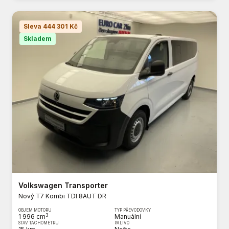
Sleva 444 301 Kč
Skladem
Volkswagen Transporter
Nový T7 Kombi TDI 8AUT DR
OBJEM MOTORU
TYP PŘEVODOVKY
3
1 996 cm
Manuální
STAV TACHOMETRU
PALIVO