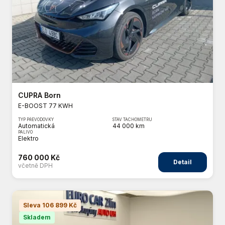
CUPRA Born
E-BOOST 77 KWH
TYP PŘEVODOVKY
STAV TACHOMETRU
Automatická
44 000 km
PALIVO
Elektro
760 000 Kč
Detail
včetně DPH
Sleva 106 899 Kč
Skladem