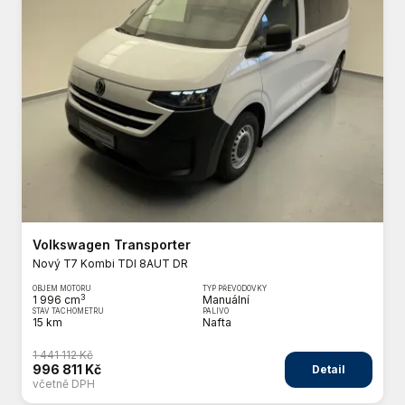
Volkswagen Transporter
Nový T7 Kombi TDI 8AUT DR
OBJEM MOTORU
TYP PŘEVODOVKY
3
1 996 cm
Manuální
STAV TACHOMETRU
PALIVO
15 km
Nafta
1 441 112 Kč
996 811 Kč
Detail
včetně DPH