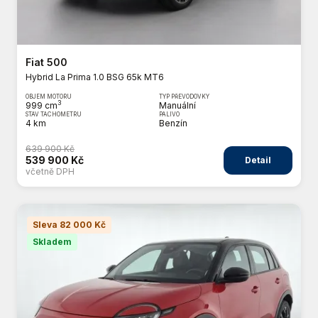
Fiat 500
Hybrid La Prima 1.0 BSG 65k MT6
OBJEM MOTORU
TYP PŘEVODOVKY
3
999 cm
Manuální
STAV TACHOMETRU
PALIVO
4 km
Benzín
639 900 Kč
539 900 Kč
Detail
včetně DPH
Sleva 82 000 Kč
Skladem