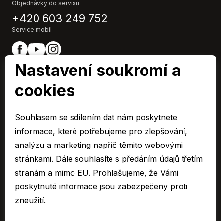
Objednávky do servisu
+420 603 249 752
Service mobil
Nastavení soukromí a
cookies
EURO CAR Zlín člen skupiny AUTO UH s.r.o.
IČ0: 48532967,
Souhlasem se sdílením dat nám poskytnete
Společnost je zapsaná u Krajského soudu v Brně, oddíl C 10955
informace, které potřebujeme pro zlepšování,
© 2026 Všechna práva vyhrazena.
analýzu a marketing napříč těmito webovými
stránkami. Dále souhlasíte s předáním údajů třetím
Cookies
stranám a mimo EU. Prohlašujeme, že Vámi
Ochrana osobních údajů – GDPR
poskytnuté informace jsou zabezpečeny proti
Compliance
zneužití.
Mimosoudní řešení spotřebitelských sporů
Sbírka listin