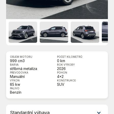
OBJEM MOTORU
POČET KILOMETRŮ
999 cm3
0 km
BARVA
ROK VÝROBY
stříbrná metalíza
2026
PŘEVODOVKA
POHON
Manuální
4x2
VÝKON
KONSTRUKCE
85 kw
SUV
PALIVO
Benzín
Standardní výbava