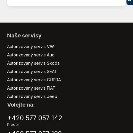
Stabilizace podvozku (ESP)
Start-stop systém
Startování tlačítkem
USB
Vyhřívaná sedadla
Naše servisy
Vyhřívaná zrcátka
Autorizovaný servis VW
Výškově nastavitelná sedadla
Autorizovaný servis Audi
Zadní světla LED
Autorizovaný servis Škoda
Zatmavená zadní skla
Autorizovaný servis SEAT
Autorizovaný servis CUPRA
Autorizovaný servis FIAT
Autorizovaný servis Jeep
Volejte na:
+420 577 057 142
Prodej