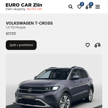
0
0
VOLKSWAGEN T-CROSS
1,0 TSI People
917311
Zpět v prohlížení