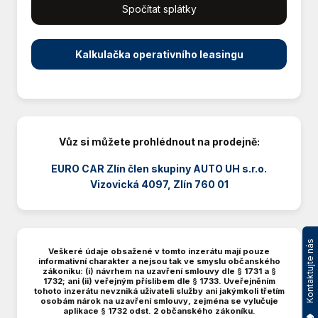
Spočítat splátky
Hlídání jízdního pruhu
Imobilizér
Isofix
Kalkulačka operativního leasingu
Klimatizace
Litá kola
Manuální převodovka
Mlhovky
Multifunkční volant
Vůz si můžete prohlédnout na prodejně:
Nastavitelný volant
EURO CAR Zlín člen skupiny AUTO UH s.r.o.
Palubní počítač
Vizovická 4097, Zlín 760 01
Parkovací asistent
Parkovací kamera
Parkovací senzory přední
Parkovací senzory zadní
Kontaktujte nás
Veškeré údaje obsažené v tomto inzerátu mají pouze
Pohon 4x2
informativní charakter a nejsou tak ve smyslu občanského
zákoníku: (i) návrhem na uzavření smlouvy dle § 1731 a §
Senzor stěračů
1732; ani (ii) veřejným příslibem dle § 1733. Uveřejněním
tohoto inzerátu nevzniká uživateli služby ani jakýmkoli třetím
Senzor světel
osobám nárok na uzavření smlouvy, zejména se vylučuje
Sledování únavy řidiče
aplikace § 1732 odst. 2 občanského zákoníku.